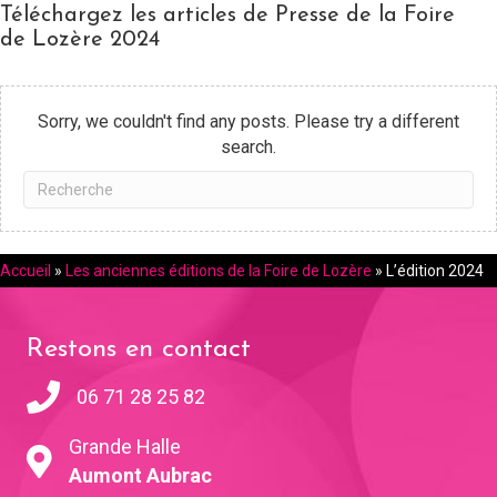
Téléchargez les articles de Presse de la Foire
de Lozère 2024
Sorry, we couldn't find any posts. Please try a different
search.
Accueil
»
Les anciennes éditions de la Foire de Lozère
»
L’édition 2024
Restons en contact
06 71 28 25 82
Grande Halle
Aumont Aubrac