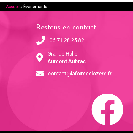
Accueil
»
Évènements
Restons en contact
06 71 28 25 82
Grande Halle
Aumont Aubrac
contact@lafoiredelozere.fr