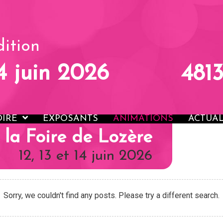
ACCUEIL
LA FOIRE
EXP
ition
14 juin 2026
481
OIRE
EXPOSANTS
ANIMATIONS
ACTUAL
 la Foire de Lozère
12, 13 et 14 juin 2026
Sorry, we couldn't find any posts. Please try a different search.