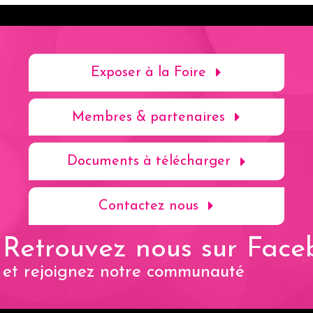
Exposer à la Foire
Membres & partenaires
Documents à télécharger
Contactez nous
Retrouvez nous sur Face
et rejoignez notre communauté