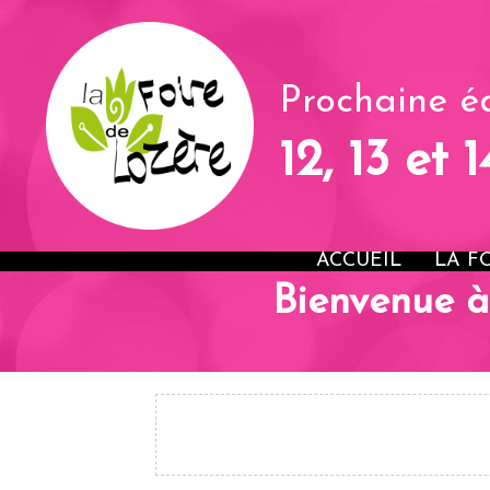
Prochaine éd
12, 13 et 
ACCUEIL
LA F
Bienvenue à