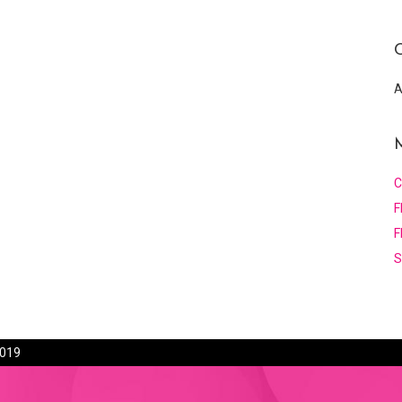
C
A
C
F
F
S
2019