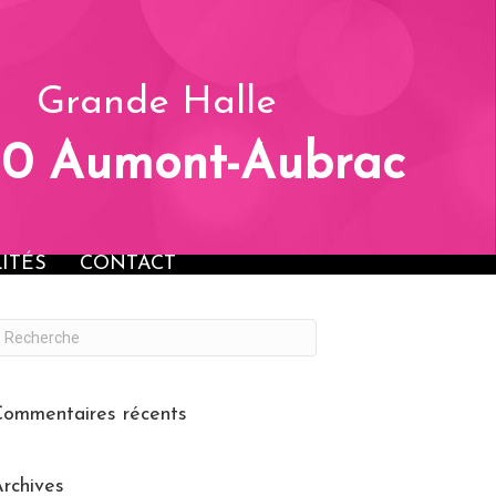
OSANTS
ANIMATIONS
ACTUALITÉS
CONTACT
Grande Halle
30 Aumont-Aubrac
ITÉS
CONTACT
ommentaires récents
rchives