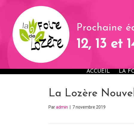
Prochaine éd
12, 13 et 
ACCUEIL
LA F
La Lozère Nouvel
Par
admin
|
7 novembre 2019