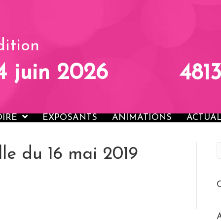
ACCUEIL
LA FOIRE
EXP
ition
14 juin 2026
481
OIRE
EXPOSANTS
ANIMATIONS
ACTUAL
le du 16 mai 2019
C
A