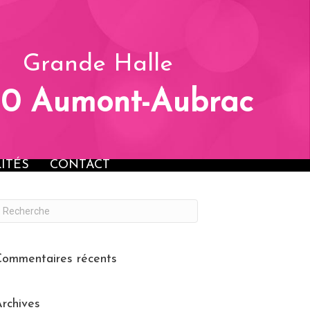
OSANTS
ANIMATIONS
ACTUALITÉS
CONTACT
Grande Halle
30 Aumont-Aubrac
ITÉS
CONTACT
ommentaires récents
rchives