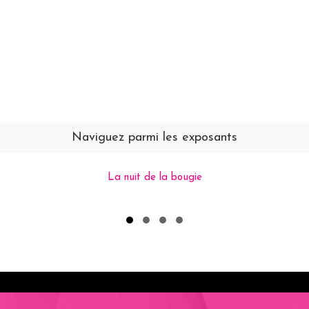
Naviguez parmi les exposants
La nuit de la bougie
Slide group 1
Slide group 2
Slide group 3
Slide group 4