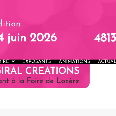
ACCUEIL
LA FOIRE
EXP
ition
14 juin 2026
481
OIRE
EXPOSANTS
ANIMATIONS
ACTUAL
 GIRAL CREATIONS
nt à la Foire de Lozère