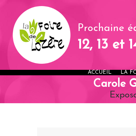
Prochaine éd
12, 13 et 
ACCUEIL
LA F
Carole
Exposa