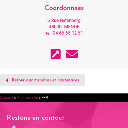
Coordonnées
6 Rue Gutenberg
48000 MENDE
04 66 65 12 51
Tél.
Retour aux membres et partenaires
Accueil
»
Partenaires
»
FFB
Restons en contact