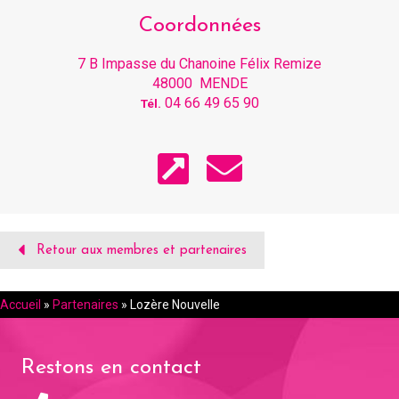
Coordonnées
7 B Impasse du Chanoine Félix Remize
48000 MENDE
04 66 49 65 90
Tél.
Retour aux membres et partenaires
Accueil
»
Partenaires
»
Lozère Nouvelle
Restons en contact