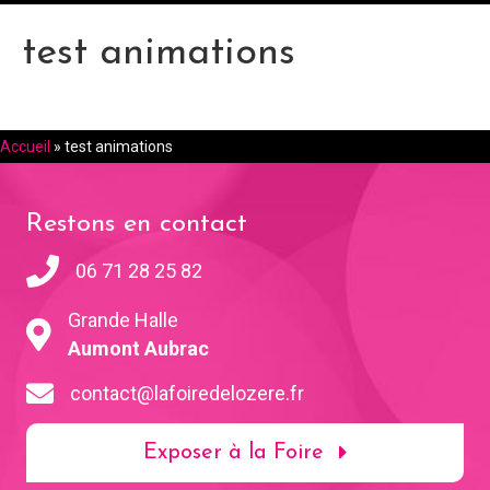
test animations
Accueil
»
test animations
Restons en contact
06 71 28 25 82
Grande Halle
Aumont Aubrac
contact@lafoiredelozere.fr
Exposer à la Foire